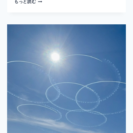
お
もっと読む
久
し
ぶ
り
で
す