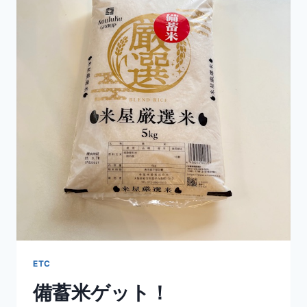
ス
ETC
備蓄米ゲット！