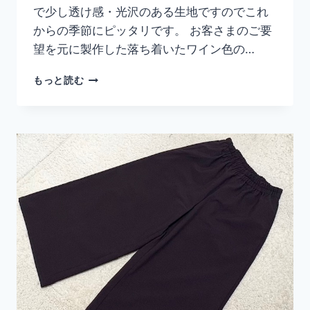
で少し透け感・光沢のある生地ですのでこれ
からの季節にピッタリです。 お客さまのご要
望を元に製作した落ち着いたワイン色の…
ワ
もっと読む
イ
ン
色
の
割
烹
着