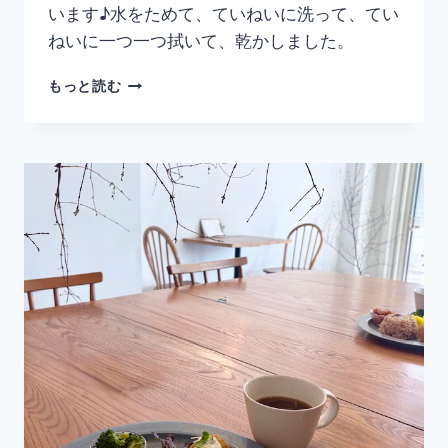
います♪水をためて、ていねいに洗って、てい
ねいに一つ一つ拭いて、乾かしました。
梅
もっと読む
干
し
づ
く
り
①