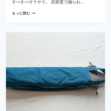
すべすべサラサラ。 高密度で織られ…
ワ
もっと読む
イ
ド
パ
ン
ツ
（ポ
リ
エ
ス
テ
ル
100）