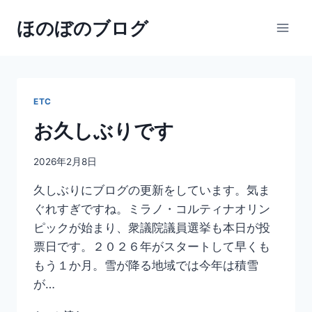
内
ほのぼのブログ
容
を
ス
キ
ッ
ETC
プ
お久しぶりです
2026年2月8日
久しぶりにブログの更新をしています。気ま
ぐれすぎですね。ミラノ・コルティナオリン
ピックが始まり、衆議院議員選挙も本日が投
票日です。２０２６年がスタートして早くも
もう１か月。雪が降る地域では今年は積雪
が…