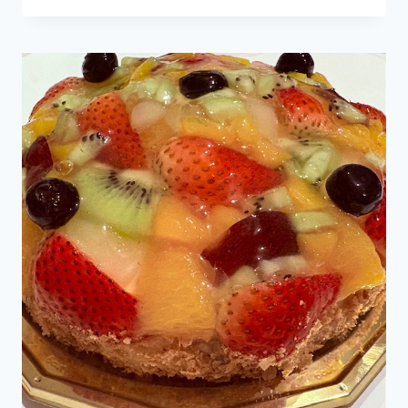
や
さ
し
い
ラ
ン
チ