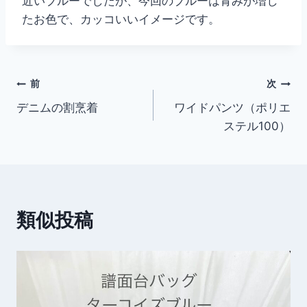
近いブルーでしたが、今回のブルーは青みが増し
たお色で、カッコいいイメージです。
投
前
次
デニムの割烹着
ワイドパンツ（ポリエ
稿
ステル100）
ナ
ビ
ゲ
類似投稿
ー
シ
ョ