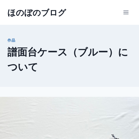
内
ほのぼのブログ
容
を
ス
キ
作品
ッ
譜面台ケース（ブルー）に
プ
ついて